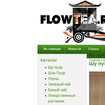
На главную
Новости
Статьи
Вы зде
Каталог
Главная
»
Ш
Шу пу
Шу пуэр
Шэн Пуэр
Улуны
Зеленый чай
Белый чай
Лекарственные
растения