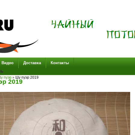
Видео
Доставка
Контакты
сь
у пуэр
»
Шу пуэр 2019
эр 2019