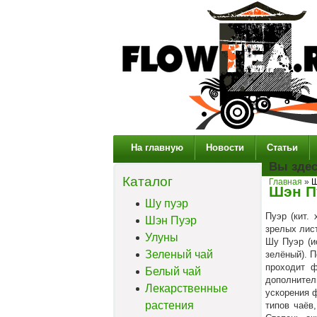
На главную
Новости
Статьи
Вы зде
Каталог
Главная
»
Ш
Шэн П
Шу пуэр
Пуэр (кит. 
Шэн Пуэр
зрелых лист
Улуны
Шу Пуэр (и
Зеленый чай
зелёный). П
проходит ф
Белый чай
дополнител
Лекарственные
ускорения 
растения
типов чаёв