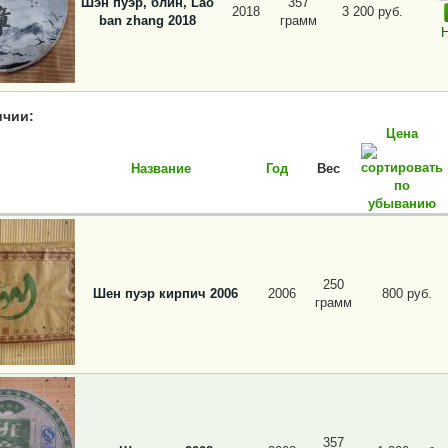
Шэн пуэр, блин, Lao
357
2018
3 200 руб.
ban zhang 2018
грамм
Н
ичии:
Цена
Название
Год
Вес
250
Шен пуэр кирпич 2006
2006
800 руб.
грамм
357