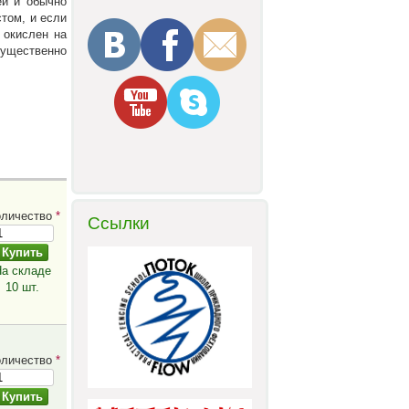
ей и обычно
стом, и если
 окислен на
существенно
оличество
*
Ссылки
а складе
10 шт.
оличество
*