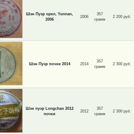
Шэн Пуэр орел, Yunnan,
357
2006
2 200 руб.
2006
грамм
357
Шэн Пуэр почки 2014
2014
2 300 руб.
грамм
Шэн пуэр Longchan 2012
357
2012
2 300 руб.
почки
грамм