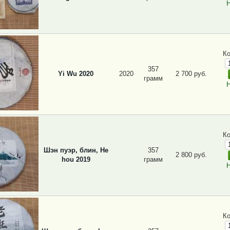
Н
К
357
Yi Wu 2020
2020
2 700 руб.
грамм
Н
К
Шэн пуэр, блин, He
357
2 800 руб.
hou 2019
грамм
Н
К