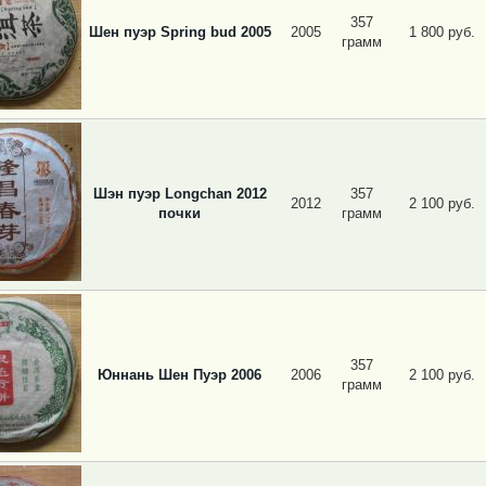
357
Шен пуэр Spring bud 2005
2005
1 800 руб.
грамм
Шэн пуэр Longchan 2012
357
2012
2 100 руб.
почки
грамм
357
Юннань Шен Пуэр 2006
2006
2 100 руб.
грамм