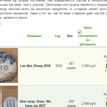
исления шу пуэров постоянна, она определяется сортом и технологи
сока (не ниже, чем у улунов). Окисление шэн пуэров меняется с возра
пуэр окислен всего на несколько процентов, то «старый» может быть
десятков процентов. Один и тот же чай по мере старения даёт настой 
а, аромата и вкуса.
:
Цена
Название
Год
Вес
К
357
Lao Ban Zhang 2019
2019
2 500 руб.
грамм
Н
К
Шэн пуэр, блин, Wu
200
2 600 руб.
liang xin 2017
грамм