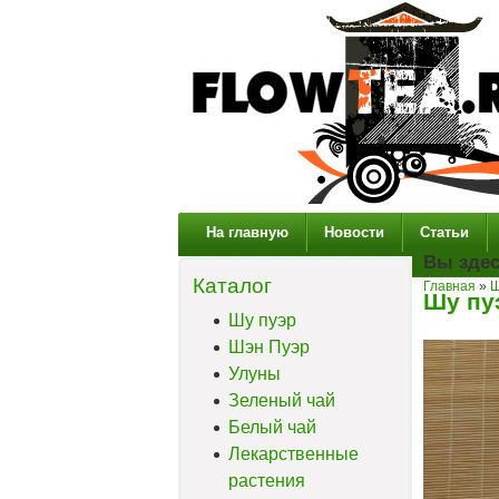
На главную
Новости
Статьи
Вы зде
Каталог
Главная
»
Ш
Шу пу
Шу пуэр
Шэн Пуэр
Улуны
Зеленый чай
Белый чай
Лекарственные
растения