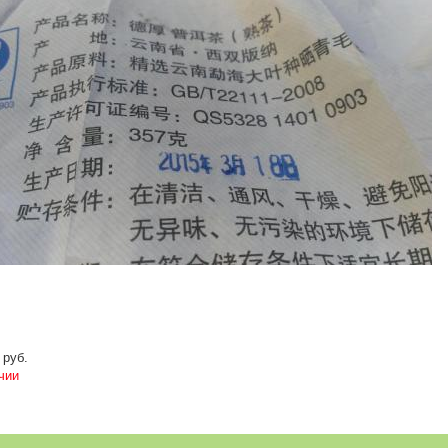
 руб.
чии