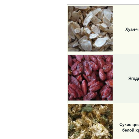
Хуан-ч
Ягод
Сухие цв
белой х