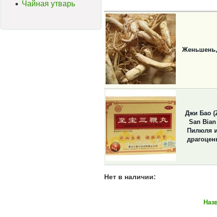
Чайная утварь
Женьшень,
Джи Бао (
San Bian
Пилюля и
драгоцен
Нет в наличии:
Наз